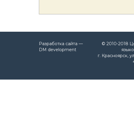
Разработка сайта —
© 2010-2018 Ц
DM development
языко
г. Красноярск, у