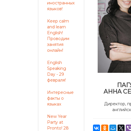
иностранных
языков!
Keep calm
and learn
English!
Проводим
занятия
онлайн!
English
Speaking
Day - 29
февраля!
ПАГ
АННА С
Интересные
факты о
Директор, п
языках
английск
New Year
Party at
Pronto! 28