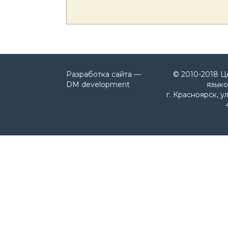
Разработка сайта —
© 2010-2018 Ц
DM development
языко
г. Красноярск, у